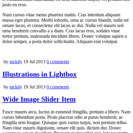
justo eu eros.
Nam cursus vitae metus pharetra mattis. Cras interdum aliquam
massa eget pharetra. Morbi lobortis, urna ac cursus blandit, nulla mi
ornare lacus, et consectetur elit lacus ac dui. Nulla vel mauris sed
urna hendrerit convallis a a diam. Cras lacus eros, sodales vitae
tortor pretium, malesuada tincidunt libero. Donec volutpat sapien a
dolor semper, a porta dolor sollicitudin. Aliquam erat volutpat.
by
mckily
19 Jul 2013
0
comments
Illustrations in Lightbox
by
mckily
19 Jul 2013
0
comments
Wide Image Slider Item
Fusce mauris arcu, luctus in euismod fringilla, pretium a libero. Nam
cursus bibendum porta. Proin placerat odio at purus hendrerit, ac
fringilla sem feugiat. Quisque quis varius turpis, non pretium tellus.
Nam vitae mauris dignissim, ornare elit quis, dictum dui. Donec