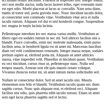
accumsan ornare tincidunt. Praesent ut imperdiet nisi. Integer mattis,
orci non mollis auctor, nulla lacus laoreet tellus, eget venenatis nunc
est eget odio. Morbi placerat at lacus ac convallis. Nam urna diam,
mattis id tortor sed, porta gravida nunc. Nunc tincidunt iaculis dolor,
at consectetur sem commodo vitae. Vestibulum vitae arcu et nulla
iaculis rutrum. Aliquam vel dui et nisl hendrerit congue. Suspendisse
nec magna in turpis lacinia lacinia.
Pellentesque interdum leo nec massa varius mollis. Vestibulum ac
libero eget est sodales rutrum in nec mi. Sed ultrices facilisis nisi a
blandit. Fusce convallis, enim nec molestie malesuada, enim purus
facilisis urna, in hendrerit ligula est sit amet mi. Maecenas faucibus
diam vel velit condimentum venenatis. Integer massa neque, sodales
pretium sapien at, eleifend porta mi. Aliquam sit amet ultricies
massa, vitae imperdiet velit. Phasellus ut tincidunt quam. Vestibulum
eu orci tincidunt, cursus risus ut, pellentesque nunc. Nulla sed
tempor mauris. Aenean non elit quis mauris ornare volutpat.
Vivamus rhoncus tortor mi, sit amet rutrum metus sollicitudin sed.
Nullam ut consectetur dolor. Sed sit amet iaculis nisi. Mauris
elementum non felis et blandit. Vestibulum iaculis quam nec diam
sagittis cursus. Nunc quis aliquam erat, et eleifend orci. Aliquam
facilisis nisi odio, quis pharetra nibh iaculis rutrum. Etiam sit amet
sem eget lacus pharetra sagittis sed et lectus.