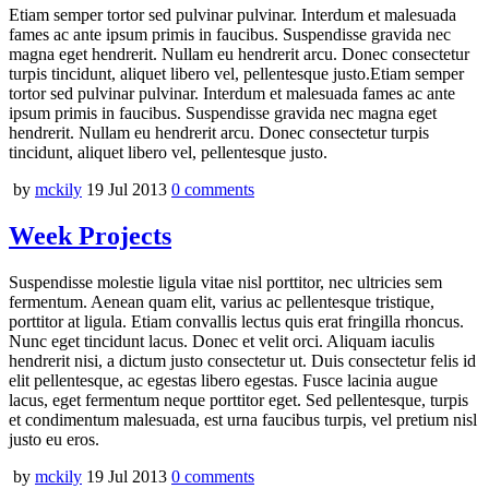
Etiam semper tortor sed pulvinar pulvinar. Interdum et malesuada
fames ac ante ipsum primis in faucibus. Suspendisse gravida nec
magna eget hendrerit. Nullam eu hendrerit arcu. Donec consectetur
turpis tincidunt, aliquet libero vel, pellentesque justo.Etiam semper
tortor sed pulvinar pulvinar. Interdum et malesuada fames ac ante
ipsum primis in faucibus. Suspendisse gravida nec magna eget
hendrerit. Nullam eu hendrerit arcu. Donec consectetur turpis
tincidunt, aliquet libero vel, pellentesque justo.
by
mckily
19 Jul 2013
0
comments
Week Projects
Suspendisse molestie ligula vitae nisl porttitor, nec ultricies sem
fermentum. Aenean quam elit, varius ac pellentesque tristique,
porttitor at ligula. Etiam convallis lectus quis erat fringilla rhoncus.
Nunc eget tincidunt lacus. Donec et velit orci. Aliquam iaculis
hendrerit nisi, a dictum justo consectetur ut. Duis consectetur felis id
elit pellentesque, ac egestas libero egestas. Fusce lacinia augue
lacus, eget fermentum neque porttitor eget. Sed pellentesque, turpis
et condimentum malesuada, est urna faucibus turpis, vel pretium nisl
justo eu eros.
by
mckily
19 Jul 2013
0
comments