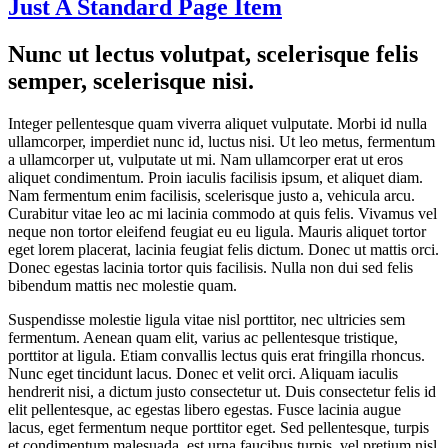
Just A Standard Page Item
Nunc ut lectus volutpat, scelerisque felis
semper, scelerisque nisi.
Integer pellentesque quam viverra aliquet vulputate. Morbi id nulla
ullamcorper, imperdiet nunc id, luctus nisi. Ut leo metus, fermentum
a ullamcorper ut, vulputate ut mi. Nam ullamcorper erat ut eros
aliquet condimentum. Proin iaculis facilisis ipsum, et aliquet diam.
Nam fermentum enim facilisis, scelerisque justo a, vehicula arcu.
Curabitur vitae leo ac mi lacinia commodo at quis felis. Vivamus vel
neque non tortor eleifend feugiat eu eu ligula. Mauris aliquet tortor
eget lorem placerat, lacinia feugiat felis dictum. Donec ut mattis orci.
Donec egestas lacinia tortor quis facilisis. Nulla non dui sed felis
bibendum mattis nec molestie quam.
Suspendisse molestie ligula vitae nisl porttitor, nec ultricies sem
fermentum. Aenean quam elit, varius ac pellentesque tristique,
porttitor at ligula. Etiam convallis lectus quis erat fringilla rhoncus.
Nunc eget tincidunt lacus. Donec et velit orci. Aliquam iaculis
hendrerit nisi, a dictum justo consectetur ut. Duis consectetur felis id
elit pellentesque, ac egestas libero egestas. Fusce lacinia augue
lacus, eget fermentum neque porttitor eget. Sed pellentesque, turpis
et condimentum malesuada, est urna faucibus turpis, vel pretium nisl