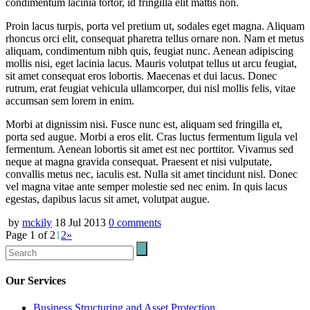
condimentum lacinia tortor, id fringilla elit mattis non.
Proin lacus turpis, porta vel pretium ut, sodales eget magna. Aliquam
rhoncus orci elit, consequat pharetra tellus ornare non. Nam et metus
aliquam, condimentum nibh quis, feugiat nunc. Aenean adipiscing
mollis nisi, eget lacinia lacus. Mauris volutpat tellus ut arcu feugiat,
sit amet consequat eros lobortis. Maecenas et dui lacus. Donec
rutrum, erat feugiat vehicula ullamcorper, dui nisl mollis felis, vitae
accumsan sem lorem in enim.
Morbi at dignissim nisi. Fusce nunc est, aliquam sed fringilla et,
porta sed augue. Morbi a eros elit. Cras luctus fermentum ligula vel
fermentum. Aenean lobortis sit amet est nec porttitor. Vivamus sed
neque at magna gravida consequat. Praesent et nisi vulputate,
convallis metus nec, iaculis est. Nulla sit amet tincidunt nisl. Donec
vel magna vitae ante semper molestie sed nec enim. In quis lacus
egestas, dapibus lacus sit amet, volutpat augue.
by
mckily
18 Jul 2013
0
comments
Page 1 of 2
1
2
»
Our Services
Business Structuring and Asset Protection